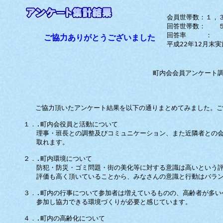
会員世帯数：１，
回答世帯数： 
回答率 ： 
ご協力ありがとうございました
平成22年12月末実
町内会会員アンケート調査結果の
平成23年
ご協力頂いたアンケート結果を以下の通りまとめてみました。ご
１．.町内会役員と活動について
理事・班長との調整及びコミュニケーション、また近隣者との会
取れます。
２．.町内環境について
防犯・防災・ゴミ問題・街の美化等に対する意識は高いという評
評価も高く頂いていることから、みなさんの意識と行動はバラン
３．.町内の行事について参加者は増えているものの、高齢者が多い
参加し協力できる環境づくりが必要と感じています。
４．.町内の高齢化について