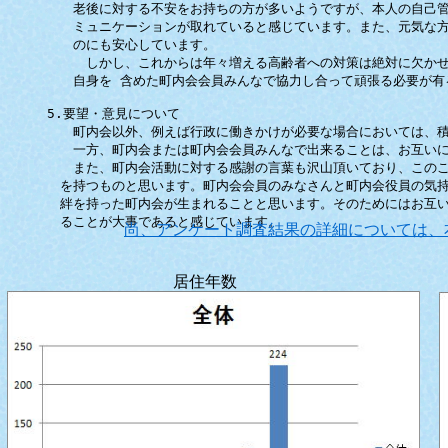
老後に対する不安をお持ちの方が多いようですが、本人の自己管
ミュニケーションが取れていると感じています。また、元気な方
のにも安心しています。
しかし、これからは年々増える高齢者への対策は絶対に欠かせま
自身を 含めた町内会会員みんなで協力し合って頑張る必要が有
5.要望・意見について
町内会以外、例えば行政に働きかけが必要な場合においては、積
一方、町内会または町内会会員みんなで出来ることは、お互いに
また、町内会活動に対する感謝の言葉も沢山頂いており、このこ
を持つものと思います。町内会会員のみなさんと町内会役員の気持
絆を持った町内会が生まれることと思います。そのためにはお互い
ることが大事であると感じています。
尚、アンケート調査結果の詳細については、
居住年数