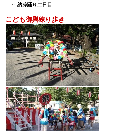
納涼踊り二日目
こども御輿練り歩き