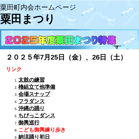
粟田町内会ホームページ
粟田まつり
２０２５年7月25日（金）、26日（土）
リンク
太鼓の練習
櫓組立て他準備
会場スナップ
フラダンス
沖縄の踊り
ちびっこダンス
御輿巡行
こども御輿練り歩き
納涼踊り初日